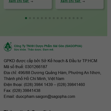
Xem chi tiết
Xem chi tiết
GPKD được cấp bởi Sở Kế hoạch & Đầu tư TP.HCM
Mã số thuế: 0301266187
Địa chỉ: 496/88 Dương Quảng Hàm, Phường An Nhơn,
Thành phố Hồ Chí Minh, Việt Nam
Điện thoại: (
028) 3984 1439
–
(028) 39841460
Fax: (028) 39841438
Email: duocpham.saigon@sagopha.com