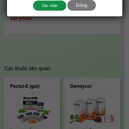
Vui lòng xem chi tiết các thông tin về thuốc
Đóng
Xác nhận
trong tờ hướng dẫn sử dụng thuốc đính kèm
sản phẩm
Các thuốc liên quan
Pectol-E (gói)
Dermycol