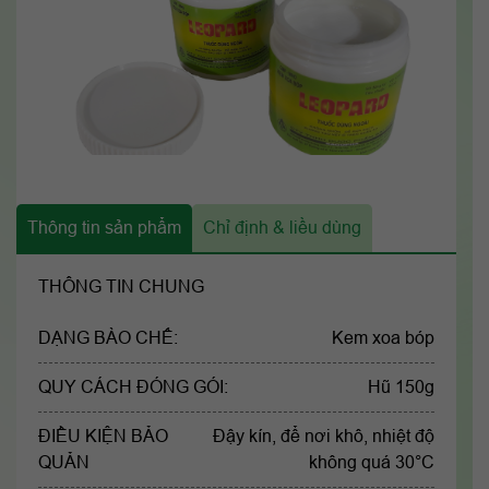
Thông tin sản phẩm
Chỉ định & liều dùng
THÔNG TIN CHUNG
DẠNG BÀO CHẾ:
Kem xoa bóp
QUY CÁCH ĐÓNG GÓI:
Hũ 150g
ĐIỀU KIỆN BẢO
Đậy kín, để nơi khô, nhiệt độ
QUẢN
không quá 30°C