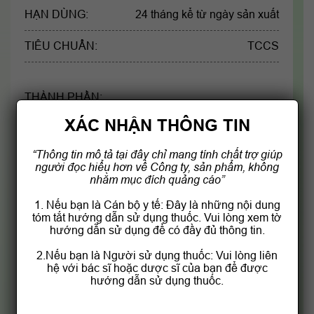
HẠN DÙNG:
24 tháng kể từ ngày sản xuất
TIÊU CHUẨN:
TCCS
THÀNH PHẦN:
XÁC NHẬN THÔNG TIN
Công thức cho 150 g kem
“Thông tin mô tả tại đây chỉ mang tính chất trợ giúp
Methyl salicylat
9 g
người đọc hiểu hơn về Công ty, sản phẩm, không
nhằm mục đích quảng cáo”
Menthol
2,25 g
1. Nếu bạn là Cán bộ y tế: Đây là những nội dung
tóm tắt hướng dẫn sử dụng thuốc. Vui lòng xem tờ
Eucalytol
1,5 g
hướng dẫn sử dụng để có đầy đủ thông tin.
2.Nếu bạn là Người sử dụng thuốc: Vui lòng liên
Camphor
0,75 g
hệ với bác sĩ hoặc dược sĩ của bạn để được
hướng dẫn sử dụng thuốc.
Thông tin sản phẩm dùng để tham khảo.